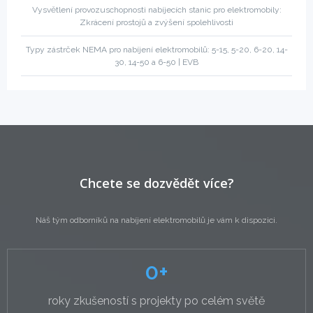
Vysvětlení provozuschopnosti nabíjecích stanic pro elektromobily:
Zkrácení prostojů a zvýšení spolehlivosti
Typy zástrček NEMA pro nabíjení elektromobilů: 5-15, 5-20, 6-20, 14-
30, 14-50 a 6-50 | EVB
Chcete se dozvědět více?
Náš tým odborníků na nabíjení elektromobilů je vám k dispozici.
0
+
roky zkušeností s projekty po celém světě