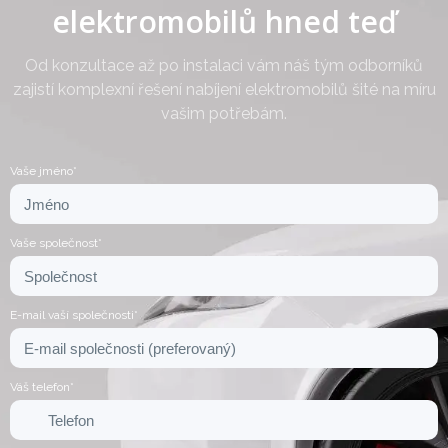
elektromobilů hned teď
Od konzultace až po instalaci vám náš tým odborníků
zajistí komplexní řešení nabíjení elektromobilů šité na míru
vašim potřebám.
Vaše jméno*
Vaše společnost*
E-mail vaší společnosti*
Váš telefon*