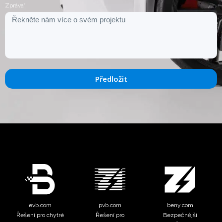
Zpráva*
Předložit
evb.com
pvb.com
beny.com
Řešení pro chytré
Řešení pro
Bezpečnější