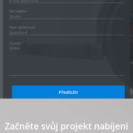
Váš telefon*
Vaše společnost*
Zpráva*
Začněte svůj projekt nabíjení