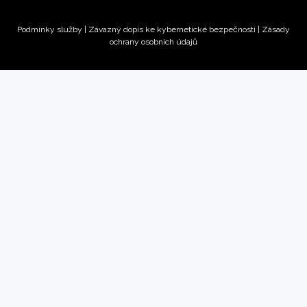
Podmínky služby
|
Závazný dopis ke kybernetické bezpečnosti |
Zásady
ochrany osobních údajů