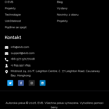
O EVB
Blog
Projekty
Výstavy
Technologie
Novinky z oboru
Udržitelnost
Projekty
Pojďme se spojit
Kontakt
info@evb.com
support@evb.com
+86-577-57177008
+1 855 552 1655
Místnost 24, 20/F, Leighton Centre, č. 77 Leighton Road, Causeway
Bay, Hongkong
Autorská práva © 2026, EVB. Všechna práva vyhrazena. Vytvořeno pomocí
beny.