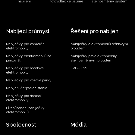
nabíjení
fotovoltaické baterie
stejnosměrný systém
Nabíjecí průmysl
Řešení pro nabíjení
Nabíječky pro komerční
Nabíječky elektromobilů střídavým
elektromobily
proudem
Nabíječky elektromobilů na
Nabíječky pro elektromobily
pracovišti
stejnosměrným proudem
Nabíječky pro hotelové
EVB + ESS
elektromobily
Nabíječky pro vozové parky
Nabíjení čerpacích stanic
Nabíječky pro domácí
elektromobily
Přizpůsobení nabíječky
elektromobilů
Společnost
Média