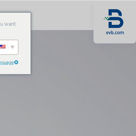
מוצרים
ou want
anguage