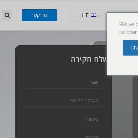
צור קשר
HE
We've d
to chan
Ch
שלח חקירה