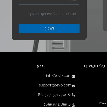
לִשְׁלוֹחַ
כְּלֵי תִקְשׁוֹרֶת
מַגָע
info@evb.com
support@evb.com
+86-577-57177008
שייה
+1 855 552 1655