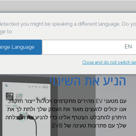
פתרונות
שותפים
תוֹכנָה
אודותינו
חֲדָשׁוֹת
תְמִיכָה
etected you might be speaking a different language. Do y
ge to:
EN
ange Language
לטעון את העתיד,
Close and do not switch l
הניע את השינוי
עם מטעני EV מהירים מתקדמים ויכולות ייצור חזקות,
אנו יכולים להעצים מאוד את העסק שלך ולתת לך את
היתרון להתבלט. הצטרף אלינו כדי להניע את ההצלחה
שלך עם פתרונות טעינה של EVB.