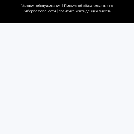
Условия обслуживания
|
Письмо об обязательствах по
кибербезопасности |
политика конфиденциальности