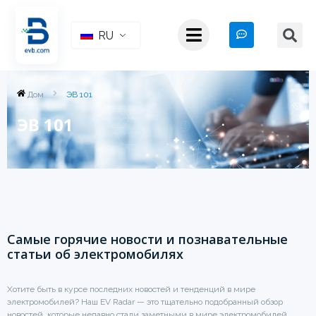
RU
Дом
ЭВ 101
ЭВ 101
Самые горячие новости и познавательные
статьи об электромобилях
Хотите быть в курсе последних новостей и тенденций в мире
электромобилей? Наш EV Radar — это тщательно подобранный обзор
новостей, которые недавно стали заметными в мире электромобилей.