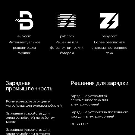
evb.com
pvb.com
beny.com
Интеллектуальное
Решение для
Более безопасная
решение для
фотоэлектрических
система постоянного
зарядки
батарей
тока
Зарядная
Решения для зарядки
промышленность
Зарядные устройства
переменного тока для
Коммерческие зарядные
электромобилей
устройства для электромобилей
Зарядные устройства постоянного
Зарядные устройства для
тока для электромобилей
электромобилей на рабочем
месте
ЭВБ + ЕСС
Зарядные устройства для
электромобилей в отелях