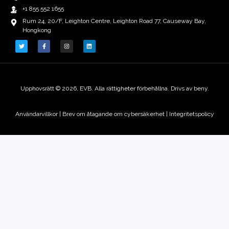
+1 855 552 1655
Rum 24, 20/F, Leighton Centre, Leighton Road 77, Causeway Bay,
Hongkong
Upphovsrätt © 2026, EVB. Alla rättigheter förbehållna. Drivs av beny.
Användarvillkor
|
Brev om åtagande om cybersäkerhet |
Integritetspolicy