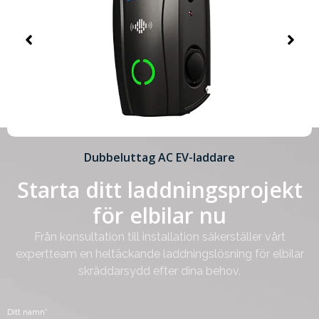
Dubbeluttag AC EV-laddare
Starta ditt laddningsprojekt
för elbilar nu
Från konsultation till installation säkerställer vårt
expertteam en heltäckande laddningslösning för elbilar
skräddarsydd efter dina behov.
Ditt namn*