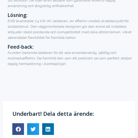
sitt elfordon. De ville ha en laddare som garanterar effektiv daglig
användning och långsiktig driftsäkerhet.
Lösning:
EVB levererade 7,4 kW AC-laddaren, en effektiv modell skräddarsydd för
bostadsbruk. Den väggmonterade designen gör den enkel att installera,
erbjuder stabil prestanda och kompatibilitet med olika elbilsmärken, vilket
säkerställer flexibilitet för framtida behov.
Feed-back:
Kunden berömde laddaren för att vara användarvänlig, pålitlig och
kostnadseffektiv. De framhöll den som ett praktiskt val som perfekt stödjer
daglig hemladdning i Azerbajdzjan.
Underbart! Dela detta ärende: