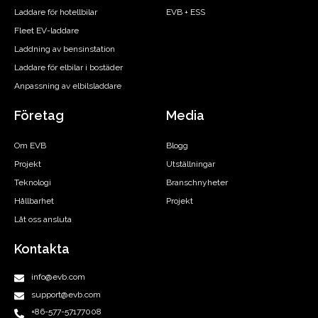
Laddare för hotellbilar
EVB + ESS
Fleet EV-laddare
Laddning av bensinstation
Laddare för elbilar i bostäder
Anpassning av elbilsladdare
Företag
Media
Om EVB
Blogg
Projekt
Utställningar
Teknologi
Branschnyheter
Hållbarhet
Projekt
Låt oss ansluta
Kontakta
info@evb.com
support@evb.com
+86-577-57177008