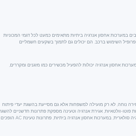
האוניברסלי של הפלאג-אין, מטעני AC המשולבים במערכות אחסון אנרגיה ביתיות מתאימים כמעט לכל דגמי המכוניות
 פרופיל השימוש ברכב. הם יכולים גם לתמוך בשקעים חשמליים
מערכות אחסון אנרגיה יכולות להפעיל מכשירים כמו מזגנים ומקררים,
מלי לבחירה נוחה, לא רק מועילה למשפחות אלא גם מסייעת בהשגת יעדי פיתוח
 פוטו-וולטאיות, אגירת אנרגיה וטעינה מספקת פתרונות חדשניים להשגת
יעדי הפחתת פחמן. על ידי שילוב אנרגיה בת קיימא, כגון אנרגיה סולארית, במערכות אחסון אנרגיה ביתיות, פתרונות טעינת AC הופכים