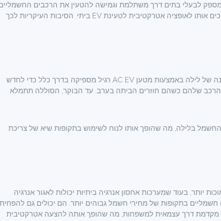
עני AC EV ואחסון אנרגיה ביתי מספק לבעלי בתים דרך משתלמת וגמישה להטעין את הרכבים החשמליים
שלהם. התאימות האוניברסלית שלו ועיצוב הכנס והפעל הופכים אותו לאופציה אטרקטיבית לטעינת EV ביתי. הסיבות העיקריות לכך
רוב הנהגים נוסעים בין 30-50 קילומטרים ביום. הפעלת טעינה של לילה באמצעות מטען AC EV רגיל מספיקה בדרך כלל כדי לחדש
 הרכב שלהם כשהם חוזרים הביתה בערב. עד הבוקר, הסוללה תתמלא
ת החשמל בלילה, מה שהופך אותו לנוח לשימוש בתקופות שיא של צריכת
ותפעול נמוכות יותר, בעוד שמערכות אחסון אנרגיה ביתיות יכולות לאגור אנרגיה
חשמליים בתקופות של מחירי חשמל גבוהים יותר. הם יכולים גם להפחית
 זו מקדמת דרך עצמאית למשפחות, מה שהופך אותה להצעה אטרקטיבית