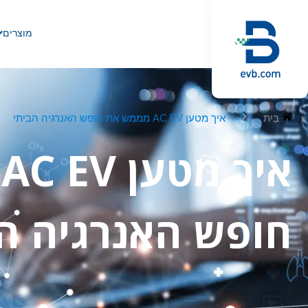
מוצרים
בַּיִת
איך מטען AC EV מממש את חופש האנרגיה הביתי
א
חופש האנרגיה ה