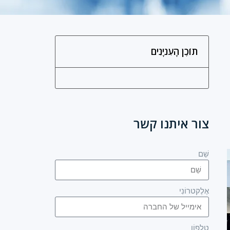
תוֹכֶן הָעִניָנִים
צור איתנו קשר
שֵׁם
אֶלֶקטרוֹנִי
טֵלֵפוֹן