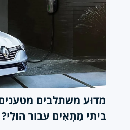
מַדוּעַ
משתלבים
מטענים C EV
ביתי
מַתְאִים
עבור הו
לִי
?