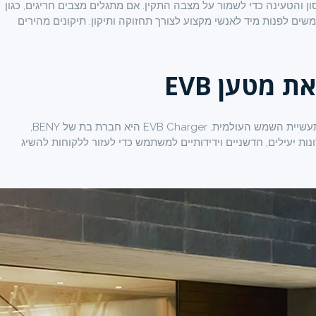
והטעינה כדי לשמור על מצבה התקין. אם מתגלים מצבים חריגים, כגון
שים לפנות מיד לאנשי מקצוע לצורך תחזוקה ותיקון. תיקונים מהירים
מטען EVB
הינה יצרנית רכיבי הגנה המתמחה בתעשיית השמש העולמית. EVB Charger היא חברת בת של BENY,
לספק פתרונות יעילים, חדשניים וידידותיים למשתמש כדי לעזור ללקוחות להשיג