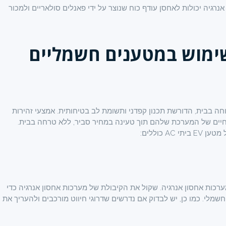
נרגיה יכולות לאחסן עודף כוח שנוצר על ידי פאנלים סולאריים ולמכור
ימוש במטענים חשמליים
וב מטעני EV למגורים ואחסון אנרגיה מספק טעינת EV נוחה בבית, הדורשת תכנון קפדני ותשומת לב בטיחותית. אמצעי זהירות
לנהגי EV למקסם את תוחלת החיים של המערכת שלהם תוך טעינה במחיר סביר, ללא טרחה בבית.
 כוללים:
 מראש לרכישת מטעני AC מתאימים ומערכות אחסון אנרגיה. שקול את הקיבולת של מערכות אחסון אנרגיה כדי
שמלי. כמו כן, יש לבדוק אם נדרשים שדרוגי חיווט מורכבים ולהעריך את