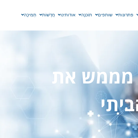
פתרונות
שותפים
תוֹכנָה
אודותינו
חֲדָשׁוֹת
תְמִיכָה
יך מטען AC EV מממש את
ביתי