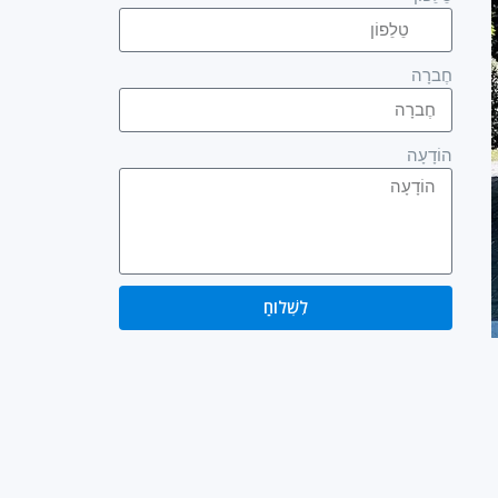
חֶברָה
הוֹדָעָה
לִשְׁלוֹחַ