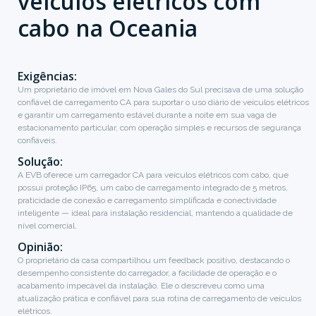
veículos elétricos com
cabo na Oceania
Exigências:
Um proprietário de imóvel em Nova Gales do Sul precisava de uma solução
confiável de carregamento CA para suportar o uso diário de veículos elétricos
e garantir um carregamento estável durante a noite em sua vaga de
estacionamento particular, com operação simples e recursos de segurança
confiáveis.
Solução:
A EVB oferece um carregador CA para veículos elétricos com cabo, que
possui proteção IP65, um cabo de carregamento integrado de 5 metros,
praticidade de conexão e carregamento simplificada e conectividade
inteligente — ideal para instalação residencial, mantendo a qualidade de
nível comercial.
Opinião:
O proprietário da casa compartilhou um feedback positivo, destacando o
desempenho consistente do carregador, a facilidade de operação e o
acabamento impecável da instalação. Ele o descreveu como uma
atualização prática e confiável para sua rotina de carregamento de veículos
elétricos.