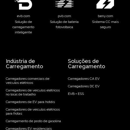
evb.com
pvb.com
beny.com
Solução de
Solução de bateria
Sistema CC mais
carregamento
fotovoltaica
seguro
inteligente
Indústria de
Soluções de
Carregamento
Carregamento
Carregadores comerciais de
Carregadores CA EV
veículos elétricos
Carregadores DC EV
Carregadores de veículos elétricos
EVB + ESS
no local de trabalho
Carregadores de EV para hotéis
Carregadores de veículos elétricos
para frotas
Carregamento de posto de gasolina
Carregadores EV residenciais