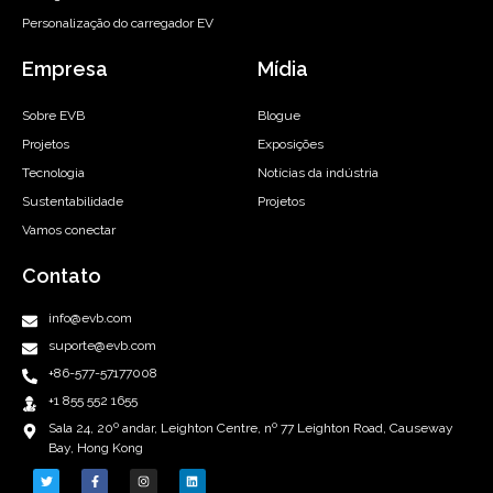
Personalização do carregador EV
Empresa
Mídia
Sobre EVB
Blogue
Projetos
Exposições
Tecnologia
Notícias da indústria
Sustentabilidade
Projetos
Vamos conectar
Contato
info@evb.com
suporte@evb.com
+86-577-57177008
+1 855 552 1655
Sala 24, 20º andar, Leighton Centre, nº 77 Leighton Road, Causeway
Bay, Hong Kong