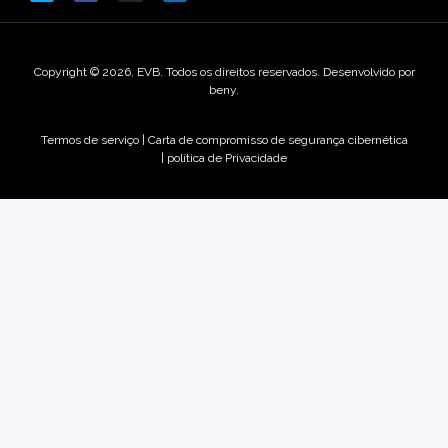
Copyright © 2026, EVB. Todos os direitos reservados. Desenvolvido por
beny.
Termos de serviço
|
Carta de compromisso de segurança cibernética
|
política de Privacidade