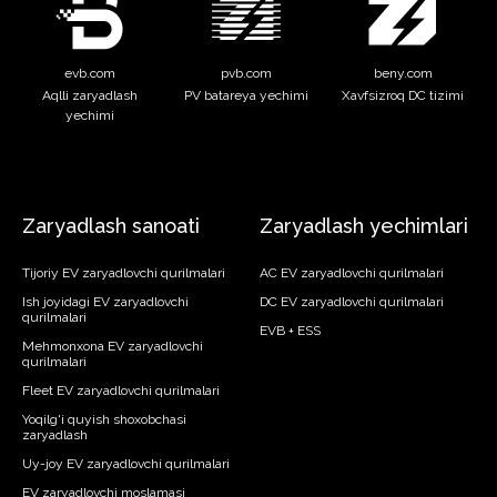
evb.com
pvb.com
beny.com
Aqlli zaryadlash
PV batareya yechimi
Xavfsizroq DC tizimi
yechimi
Zaryadlash sanoati
Zaryadlash yechimlari
Tijoriy EV zaryadlovchi qurilmalari
AC EV zaryadlovchi qurilmalari
Ish joyidagi EV zaryadlovchi
DC EV zaryadlovchi qurilmalari
qurilmalari
EVB + ESS
Mehmonxona EV zaryadlovchi
qurilmalari
Fleet EV zaryadlovchi qurilmalari
Yoqilg'i quyish shoxobchasi
zaryadlash
Uy-joy EV zaryadlovchi qurilmalari
EV zaryadlovchi moslamasi