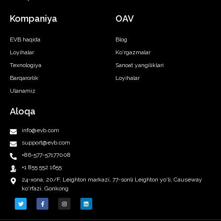
Kompaniya
OAV
EVB haqida
Blog
Loyihalar
Ko'rgazmalar
Texnologiya
Sanoat yangiliklari
Barqarorlik
Loyihalar
Ulanamiz
Aloqa
info@evb.com
support@evb.com
+86-577-57177008
+1 855 552 1655
24-xona, 20/F, Leighton markazi, 77-sonli Leighton yo'li, Causeway
ko'rfazi, Gonkong