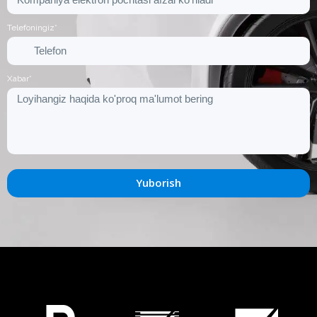
Telefoningiz*
Xabar*
Yuborish