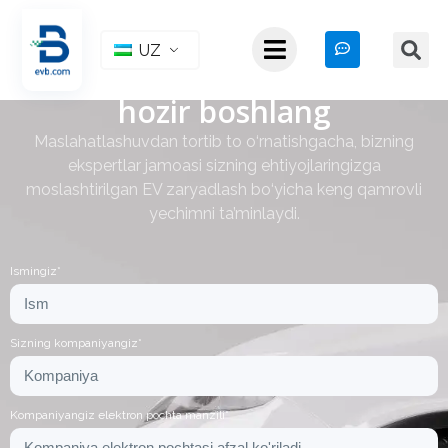
UZ
EV zaryadlash loyihangizni
hozir boshlang
Maslahatlashuvdan tortib to o‘rnatishgacha, bizning
ekspertlar jamoasi sizning ehtiyojlaringizga
moslashtirilgan EV zaryadlash bo‘yicha keng qamrovli
yechimni ta’minlaydi.
Ismingiz*
Sizning kompaniyangiz*
Kompaniyangiz elektron pochta manzili*