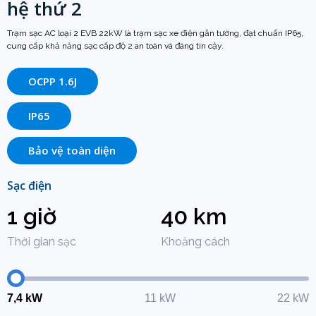
hệ thứ 2
Trạm sạc AC loại 2 EVB 22kW là trạm sạc xe điện gắn tường, đạt chuẩn IP65,
cung cấp khả năng sạc cấp độ 2 an toàn và đáng tin cậy.
OCPP 1.6J
IP65
Bảo vệ toàn diện
Sạc điện
1 giờ
40 km
Thời gian sạc
Khoảng cách
7,4 kW
11 kW
22 kW