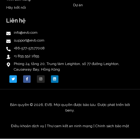
Dự án
Hãy kết nối
Liên hệ
info@evb.com
support@evb.com
+86-577-57177008
+1 855 552 1655
Phòng 24, tầng 20, Trung tâm Leighton, số 77 đường Leighton,
Causeway Bay, Hồng Kông
Bản quyền © 2026, EVB. Mọi quyền được bảo lưu. Được phát triển bởi
beny.
Điều khoản dịch vụ
|
Thư cam kết an ninh mạng |
Chính sách bảo mật