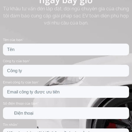
Từ khâu tư vấn đến lắp đặt, đội ngũ chuyên gia của chúng
tôi đảm bảo cung cấp giải pháp sạc EV toàn diện phù hợp
với nhu cầu của bạn.
Tên của bạn*
Công ty của bạn*
Email công ty của bạn*
Số điện thoại của bạn*
Tin nhắn*