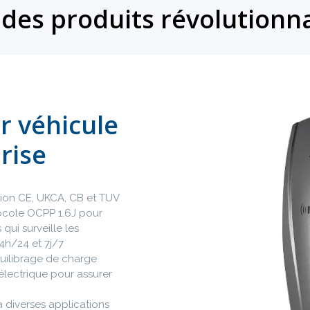
des produits révolutionn
r véhicule
rise
tion CE, UKCA, CB et TUV
tocole OCPP 1.6J pour
qui surveille les
24h/24 et 7j/7
uilibrage de charge
électrique pour assurer
 diverses applications