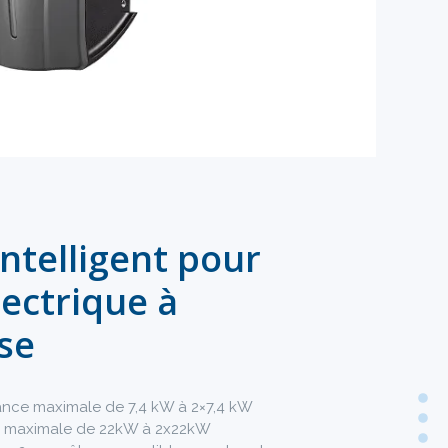
ntelligent pour
lectrique à
se
nce maximale de 7,4 kW à 2×7,4 kW
e maximale de 22kW à 2x22kW