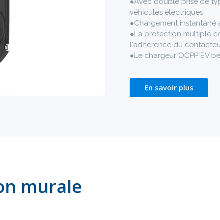
●Avec double prise de ty
véhicules électriques
●Chargement instantané 
●La protection multiple co
l'adhérence du contacteur
●Le chargeur OCPP EV bén
En savoir plus
ion murale