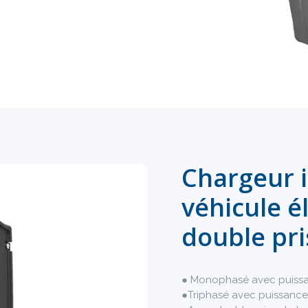
Chargeur i
véhicule é
double pri
● Monophasé avec puissa
●Triphasé avec puissanc