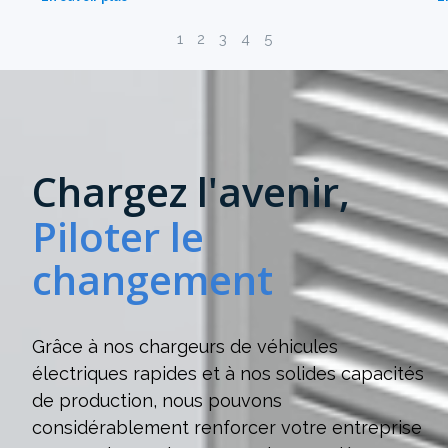
1
2
3
4
5
Chargez l'avenir,
Piloter le
changement
Grâce à nos chargeurs de véhicules
électriques rapides et à nos solides capacités
de production, nous pouvons
considérablement renforcer votre entreprise