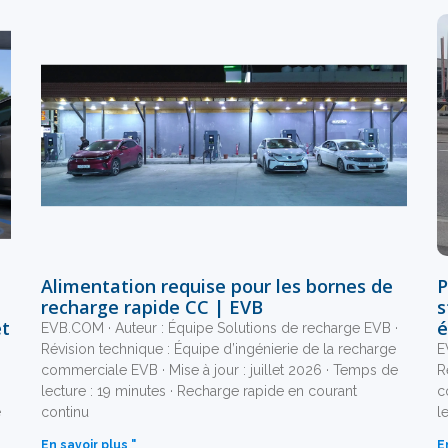
Alimentation requise pour les bornes de
P
recharge rapide CC | EVB
s
et
é
EVB.COM · Auteur : Équipe Solutions de recharge EVB ·
Révision technique : Équipe d’ingénierie de la recharge
E
·
commerciale EVB · Mise à jour : juillet 2026 · Temps de
R
lecture : 19 minutes · Recharge rapide en courant
c
e
continu
l
En savoir plus "
E