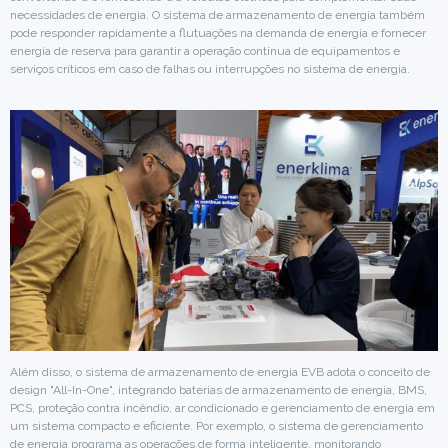
necessidades de energia. O sistema de armazenamento de energia também
pode responder rapidamente a flutuações na demanda de energia e fornecer
energia de reserva para garantir a operação contínua de equipamentos e
serviços críticos em caso de falhas ou interrupções no sistema de energia.
Além disso, o sistema de armazenamento de energia EVB adota o conceito de
design "All-In-One", integrando baterias de armazenamento de energia, BMS,
PCS, proteção contra incêndio, ar condicionado e gerenciamento de energia em
um sistema compacto e eficiente. Por exemplo, o sistema de gerenciamento
de energia programa as operações de forma inteligente, monitorando