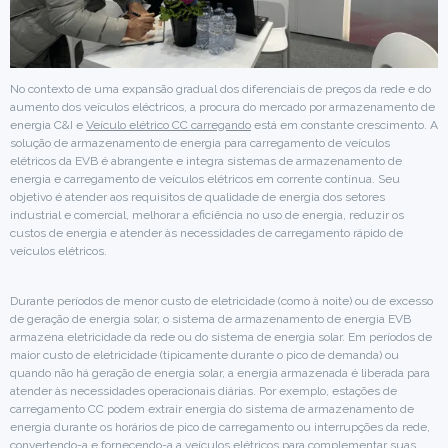
No contexto de uma expansão gradual dos diferenciais de preços da rede e do
aumento dos veículos eléctricos, a procura do mercado por armazenamento de
energia C&I e
Veículo elétrico CC
carregando
está em constante crescimento. A
solução de armazenamento de energia para carregamento de veículos
elétricos da EVB é abrangente e integra sistemas de armazenamento de
energia e carregamento de veículos elétricos em corrente contínua. Seu
objetivo é atender aos requisitos de qualidade de energia dos setores
industrial e comercial, melhorar a eficiência no uso de energia, reduzir os
custos de energia e atender às necessidades de carregamento rápido de
veículos elétricos.
Durante períodos de menor custo de eletricidade (como à noite) ou de excesso
de geração de energia solar, o sistema de armazenamento de energia EVB
armazena eletricidade da rede ou do sistema de energia solar. Em períodos de
maior custo de eletricidade (tipicamente durante o pico de demanda) ou
quando não há geração de energia solar, a energia armazenada é liberada para
atender às necessidades operacionais diárias. Por exemplo, estações de
carregamento CC podem extrair energia do sistema de armazenamento de
energia durante os horários de pico de carregamento ou interrupções da rede,
convertendo-a e fornecendo-a a veículos elétricos para complementar suas