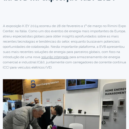
A exposição K.EY 2024 ocorreu de 28 de fevereiro a 1º de março no Rimini Expo
Center, na Itália. Como um dos eventos de energia mais importantes da Europa,
atraiu especialistas globais para obter insights aprofundados sobre as mais
recentes tecnologias e tendências do setor, enquanto buscavam potenciais
oportunidades de colaboração. Nesta importante plataforma, a EVB apresentou
suas mais recentes soluções de energia para parceiros globais, com foco na
introdução de uma nova
solução integrada
para armazenamento de energia
comercial e industrial (C&I), juntamente com carregadores de corrente contínua
(CC) para veículos elétricos (VE).