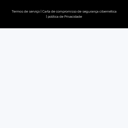
Termos de serviço
|
Carta de compromisso de segurança cibernética
|
política de Privacidade