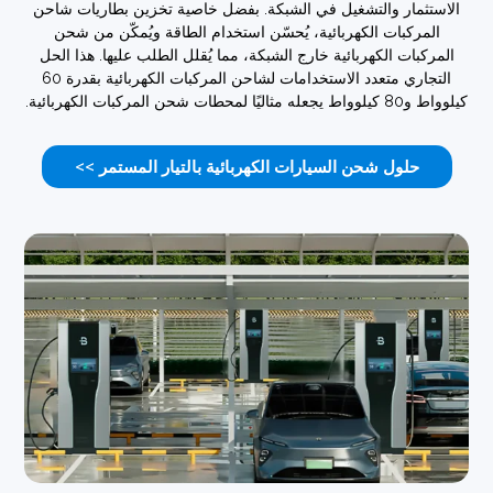
تثمار والتشغيل في الشبكة. بفضل خاصية تخزين بطاريات شاحن
لمركبات الكهربائية، يُحسّن استخدام الطاقة ويُمكّن من شحن
كبات الكهربائية خارج الشبكة، مما يُقلل الطلب عليها. هذا الحل
التجاري متعدد الاستخدامات لشاحن المركبات الكهربائية بقدرة 60
محطات شحن المركبات الكهربائية.
حلول شحن السيارات الكهربائية بالتيار المستمر >>