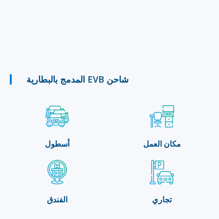
شاحن EVB المدمج بالبطارية
مكان العمل
أسطول
تجاري
الفندق