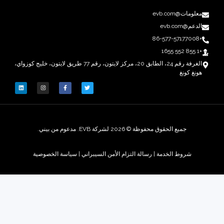
ومات@evb.com
م@evb.com
الغرفة رقم 24، الطابق 20، مركز لايتون، رقم 77 طريق لايتون، خليج كوزواي،
نغ كونغ
جميع الحقوق محفوظة © 2026 لشركة EVB. مدعوم من بيني.
شروط الخدمة
|
رسالة التزام الأمن السيبراني |
سياسة الخصوصية