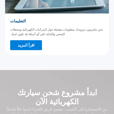
التعليمات
ن ملتزمون بتزويدك بمعلومات مفصلة حول المركبات الكهربائية ومحطات
الشحن والإجابة على أي أسئلة قد تكون لديك.
اقرأ المزيد
ابدأ مشروع شحن سيارتك
الكهربائية الآن
استشارة إلى التثبيت، يضمن فريق الخبراء لدينا حلاً شاملاً