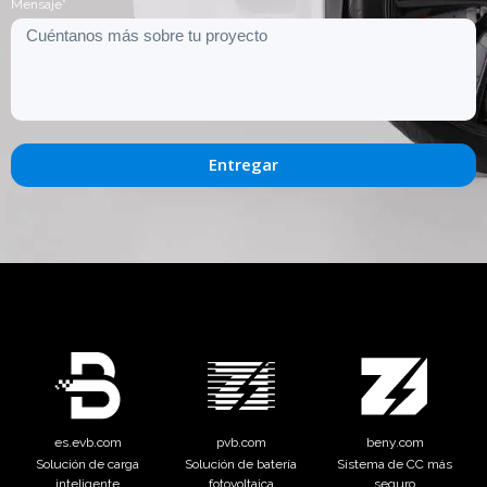
Mensaje*
Entregar
es.evb.com
pvb.com
beny.com
Solución de carga
Solución de batería
Sistema de CC más
inteligente
fotovoltaica
seguro