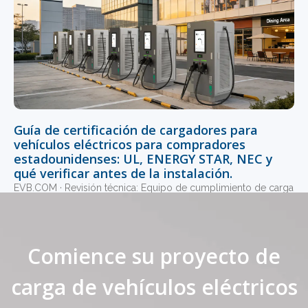
Guía de certificación de cargadores para
vehículos eléctricos para compradores
estadounidenses: UL, ENERGY STAR, NEC y
qué verificar antes de la instalación.
EVB.COM · Revisión técnica: Equipo de cumplimiento de carga
de EVB en EE. UU. · Actualizado en junio de 2026 · Lectura de
15 minutos · Certificación UL · ENERGY STAR · NEC ·
Leer más "
Comience su proyecto de
1
2
3
4
5
carga de vehículos eléctricos