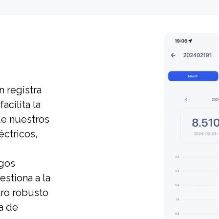
 registra
facilita la
de nuestros
éctricos,
rgos
estiona a la
tro robusto
a de