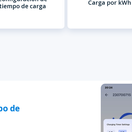
Carga por kWh
comerciales
tiempo de carga
importantes.
po de