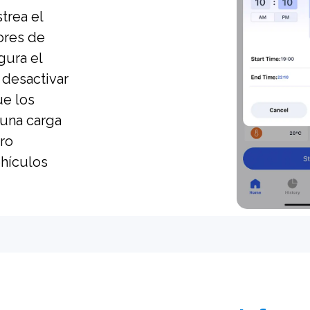
trea el
ores de
gura el
 desactivar
ue los
una carga
tro
ehículos