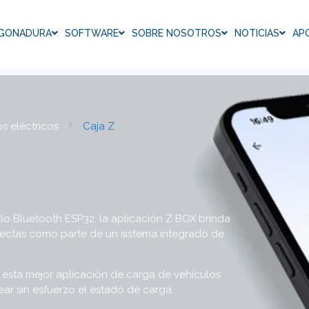
GONADURA
SOFTWARE
SOBRE NOSOTROS
NOTICIAS
AP
s eléctricos
Caja Z
ulo Bluetooth ESP32, la aplicación Z BOX brinda
fectas como parte de un sistema integrado de
l, esta mejor aplicación de carga de vehículos
orear sin esfuerzo el estado de carga.