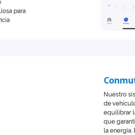
e
iosa para
ncia
Conmut
Nuestro si
de vehícul
equilibrar 
que garant
la energía.