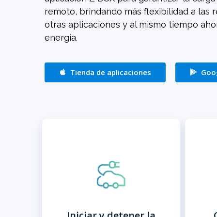
remoto, brindando más flexibilidad a las 
otras aplicaciones y al mismo tiempo ah
energía.
Tienda de aplicaciones
Goog
Ahorrando tiempo,
energía y costos, Z-box
otorga a los usuarios
más control sobre
cuándo se realiza la
carga al elegir cuándo
iniciar o detener la
Iniciar y detener la