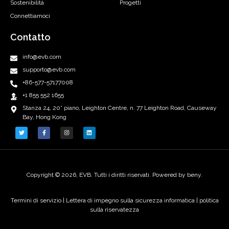
Sostenibilità
Progetti
Connettiamoci
Contatto
info@evb.com
supporto@evb.com
+86-577-57177008
+1 855 552 1655
Stanza 24, 20° piano, Leighton Centre, n. 77 Leighton Road, Causeway
Bay, Hong Kong
Copyright © 2026, EVB. Tutti i diritti riservati. Powered by beny.
Termini di servizio
|
Lettera di impegno sulla sicurezza informatica |
politica
sulla riservatezza