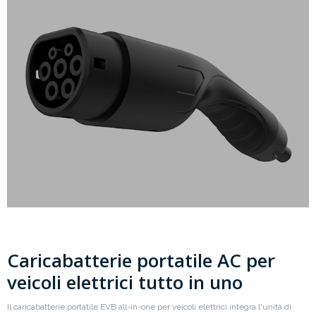
Caricabatterie portatile AC per
veicoli elettrici tutto in uno
Il caricabatterie portatile EVB all-in-one per veicoli elettrici integra l'unità di