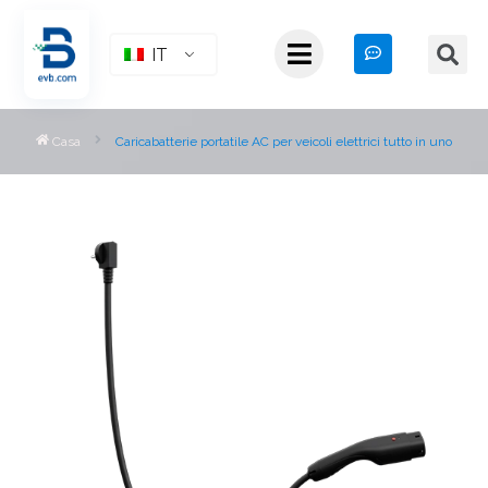
IT
Casa
Caricabatterie portatile AC per veicoli elettrici tutto in uno