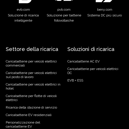
evb.com
pvb.com
beny.com
Soluzione di ricarica
Soluzione per batterie
Sistema DC più sicuro
intelligente
fotovoltaiche
Settore della ricarica
Soluzioni di ricarica
Caricabatterie per veicoli elettrici
Caricabatterie AC EV
commerciali
Caricabatterie per veicoli elettrici
Caricabatterie per veicoli elettrici
DC
sul posto di lavoro
EVB + ESS
Caricabatterie per veicoli elettrici in
hotel
Caricabatterie per flotte di veicoli
elettrici
Ricarica della stazione di servizio
Caricabatterie EV residenziali
Personalizzazione del
caricabatterie EV