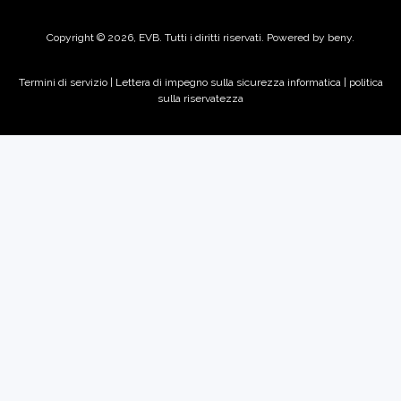
Copyright © 2026, EVB. Tutti i diritti riservati. Powered by beny.
Termini di servizio
|
Lettera di impegno sulla sicurezza informatica |
politica
sulla riservatezza