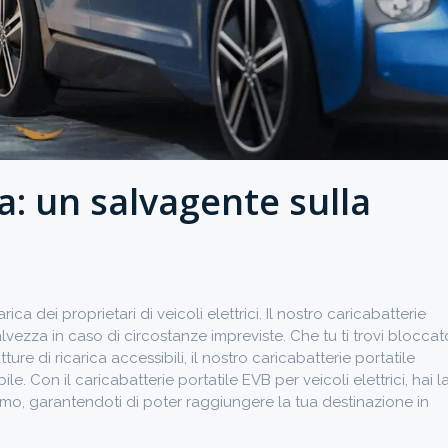
a: un salvagente sulla
ica dei proprietari di veicoli elettrici. Il nostro caricabatterie
salvezza in caso di circostanze impreviste. Che tu ti trovi bloccat
ure di ricarica accessibili, il nostro caricabatterie portatile
. Con il caricabatterie portatile EVB per veicoli elettrici, hai l
attimo, garantendoti di poter raggiungere la tua destinazione in