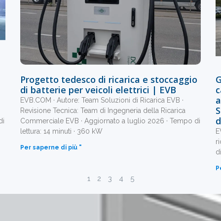
Progetto tedesco di ricarica e stoccaggio
G
di batterie per veicoli elettrici | EVB
c
a
EVB.COM · Autore: Team Soluzioni di Ricarica EVB ·
S
Revisione Tecnica: Team di Ingegneria della Ricarica
d
di
Commerciale EVB · Aggiornato a luglio 2026 · Tempo di
lettura: 14 minuti · 360 kW
E
r
Per saperne di più "
d
P
1
2
3
4
5