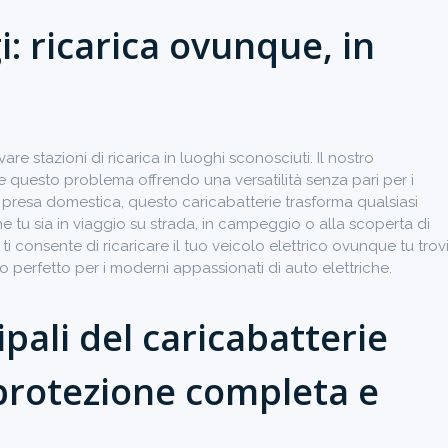
gi: ricarica ovunque, in
re stazioni di ricarica in luoghi sconosciuti. Il nostro
olve questo problema offrendo una versatilità senza pari per i
presa domestica, questo caricabatterie trasforma qualsiasi
Che tu sia in viaggio su strada, in campeggio o alla scoperta di
 ti consente di ricaricare il tuo veicolo elettrico ovunque tu trov
 perfetto per i moderni appassionati di auto elettriche.
ipali del caricabatterie
 protezione completa e