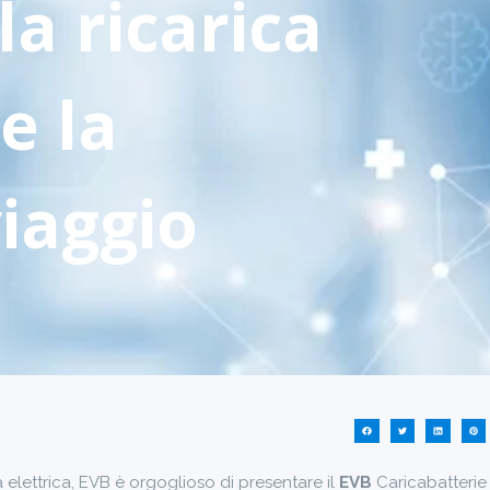
la ricarica
e la
viaggio
 elettrica,
EVB
è orgoglioso di presentare il
EVB
Caricabatterie