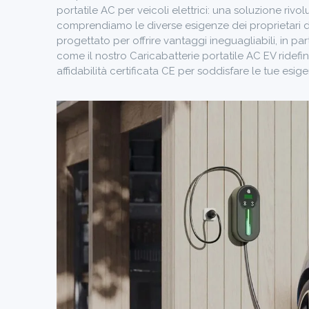
portatile AC per veicoli elettrici: una soluzione rivol
comprendiamo le diverse esigenze dei proprietari di ve
progettato per offrire vantaggi ineguagliabili, in p
come il nostro
Caricabatterie portatile AC EV
ridefi
affidabilità certificata CE per soddisfare le tue esige