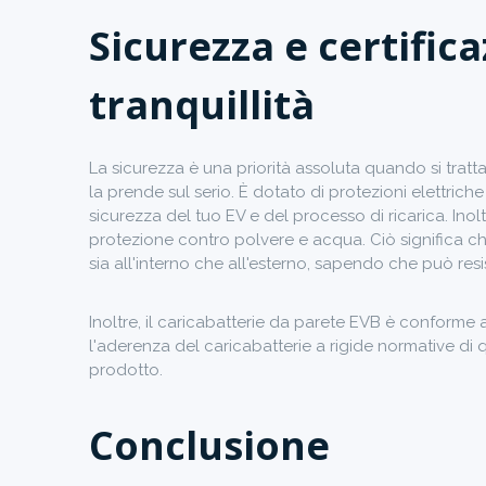
Sicurezza e certific
tranquillità
La sicurezza è una priorità assoluta quando si tratta
la prende sul serio. È dotato di protezioni elettrich
sicurezza del tuo EV e del processo di ricarica. Inolt
protezione contro polvere e acqua. Ciò significa ch
sia all'interno che all'esterno, sapendo che può resi
Inoltre, il caricabatterie da parete EVB è conforme
l'aderenza del caricabatterie a rigide normative di qu
prodotto.
Conclusione