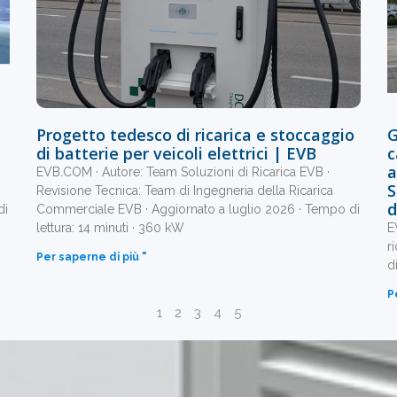
Progetto tedesco di ricarica e stoccaggio
G
di batterie per veicoli elettrici | EVB
c
a
EVB.COM · Autore: Team Soluzioni di Ricarica EVB ·
S
Revisione Tecnica: Team di Ingegneria della Ricarica
d
di
Commerciale EVB · Aggiornato a luglio 2026 · Tempo di
lettura: 14 minuti · 360 kW
E
r
Per saperne di più "
d
P
1
2
3
4
5