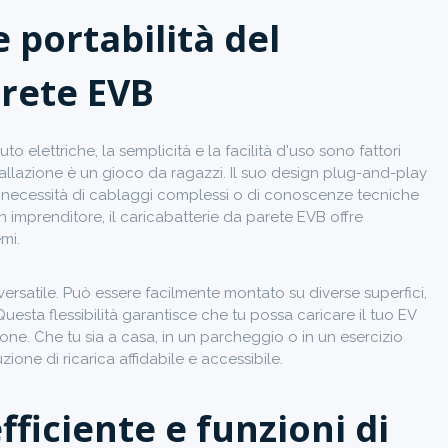
e portabilità del
arete EVB
to elettriche, la semplicità e la facilità d'uso sono fattori
tallazione è un gioco da ragazzi. Il suo design plug-and-play
 necessità di cablaggi complessi o di conoscenze tecniche
n imprenditore, il caricabatterie da parete EVB offre
mi.
 versatile. Può essere facilmente montato su diverse superfici,
uesta flessibilità garantisce che tu possa caricare il tuo EV
e. Che tu sia a casa, in un parcheggio o in un esercizio
ione di ricarica affidabile e accessibile.
fficiente e funzioni di