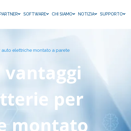
PARTNER
SOFTWARE
CHI SIAMO
NOTIZIA
SUPPORTO
er auto elettriche montato a parete
i vantaggi
tterie per
he montato