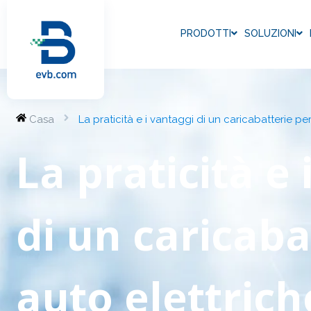
PRODOTTI
SOLUZIONI
Casa
La praticità e i vantaggi di un caricabatterie p
La praticità e 
di un caricaba
auto elettric