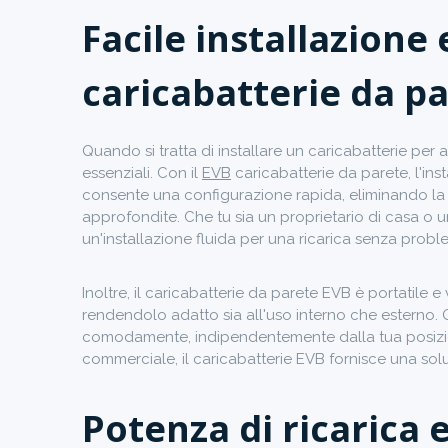
Facile installazione 
caricabatterie da p
Quando si tratta di installare un caricabatterie per au
essenziali. Con il
EVB
caricabatterie da parete, l'ins
consente una configurazione rapida, eliminando la
approfondite. Che tu sia un proprietario di casa o u
un'installazione fluida per una ricarica senza proble
Inoltre, il caricabatterie da parete EVB è portatile e
rendendolo adatto sia all'uso interno che esterno. Q
comodamente, indipendentemente dalla tua posizion
commerciale, il caricabatterie EVB fornisce una soluz
Potenza di ricarica e