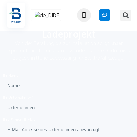
DE
Starten Sie jetzt Ihr EV-
Ladeprojekt
Von der Beratung bis zur Installation sorgt unser
Expertenteam für eine umfassende, auf Ihre Bedürfnisse
zugeschnittene Ladelösung für Elektrofahrzeuge.
Ihr Name*
Ihr Unternehmen*
Ihre Firmen-E-Mail*