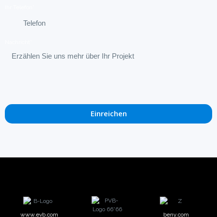
Ihr Telefon*
Nachricht*
Einreichen
www.evb.com
beny.com