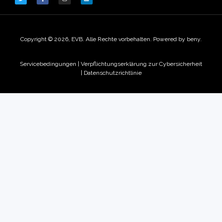
Copyright © 2026, EVB. Alle Rechte vorbehalten. Powered by beny.
Servicebedingungen
|
Verpflichtungserklärung zur Cybersicherheit
|
Datenschutzrichtlinie