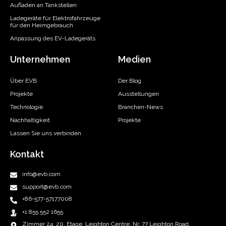
Aufladen an Tankstellen
Ladegeräte für Elektrofahrzeuge
für den Heimgebrauch
Anpassung des EV-Ladegeräts
Unternehmen
Medien
Über EVB
Der Blog
Projekte
Ausstellungen
Technologie
Branchen-News
Nachhaltigkeit
Projekte
Lassen Sie uns verbinden
Kontakt
info@evb.com
support@evb.com
+86-577-57177008
+1 855 552 1655
Zimmer 24, 20. Etage, Leighton Centre, Nr. 77 Leighton Road,