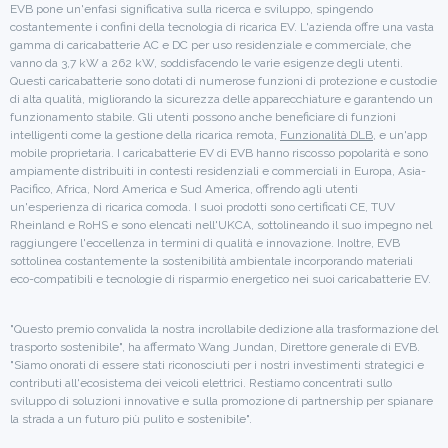
EVB pone un'enfasi significativa sulla ricerca e sviluppo, spingendo
costantemente i confini della tecnologia di ricarica EV. L'azienda offre una vasta
gamma di caricabatterie AC e DC per uso residenziale e commerciale, che
vanno da 3,7 kW a 262 kW, soddisfacendo le varie esigenze degli utenti.
Questi caricabatterie sono dotati di numerose funzioni di protezione e custodie
di alta qualità, migliorando la sicurezza delle apparecchiature e garantendo un
funzionamento stabile. Gli utenti possono anche beneficiare di funzioni
intelligenti come la gestione della ricarica remota,
Funzionalità DLB
, e un'app
mobile proprietaria. I caricabatterie EV di EVB hanno riscosso popolarità e sono
ampiamente distribuiti in contesti residenziali e commerciali in Europa, Asia-
Pacifico, Africa, Nord America e Sud America, offrendo agli utenti
un'esperienza di ricarica comoda. I suoi prodotti sono certificati CE, TUV
Rheinland e RoHS e sono elencati nell'UKCA, sottolineando il suo impegno nel
raggiungere l'eccellenza in termini di qualità e innovazione. Inoltre, EVB
sottolinea costantemente la sostenibilità ambientale incorporando materiali
eco-compatibili e tecnologie di risparmio energetico nei suoi caricabatterie EV.
"Questo premio convalida la nostra incrollabile dedizione alla trasformazione del
trasporto sostenibile", ha affermato Wang Jundan, Direttore generale di EVB.
"Siamo onorati di essere stati riconosciuti per i nostri investimenti strategici e
contributi all'ecosistema dei veicoli elettrici. Restiamo concentrati sullo
sviluppo di soluzioni innovative e sulla promozione di partnership per spianare
la strada a un futuro più pulito e sostenibile".