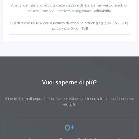
Analisi dei tempi di attività delle stazioni di ricarica per veicoli elettrici:
ridurre i tempi di inattività e migliorare l'affidabilità.
Tipi di spine NEMA per la ricarica di veicoli elettrici: 5-15, 5-20, 6-20, 14-
30, 14-50 e 6-50 | EVB
Vuoi saperne di più?
Il nostro team di esperti in ricarica per veicoli elettrici è a tua disposizione per
aiutarti.
0
+