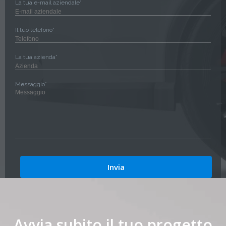
La tua e-mail aziendale*
Il tuo telefono*
La tua azienda*
Messaggio*
Avvia subito il tuo progetto