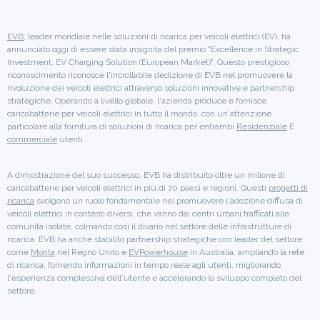
EVB
, leader mondiale nelle soluzioni di ricarica per veicoli elettrici (EV), ha
annunciato oggi di essere stata insignita del premio "Excellence in Strategic
Investment: EV Charging Solution (European Market)". Questo prestigioso
riconoscimento riconosce l'incrollabile dedizione di EVB nel promuovere la
rivoluzione dei veicoli elettrici attraverso soluzioni innovative e partnership
strategiche. Operando a livello globale, l'azienda produce e fornisce
caricabatterie per veicoli elettrici in tutto il mondo, con un'attenzione
particolare alla fornitura di soluzioni di ricarica per entrambi
Residenziale
E
commerciale
utenti.
A dimostrazione del suo successo, EVB ha distribuito oltre un milione di
caricabatterie per veicoli elettrici in più di 70 paesi e regioni. Questi
progetti di
ricarica
svolgono un ruolo fondamentale nel promuovere l'adozione diffusa di
veicoli elettrici in contesti diversi, che vanno dai centri urbani trafficati alle
comunità isolate, colmando così il divario nel settore delle infrastrutture di
ricarica. EVB ha anche stabilito partnership strategiche con leader del settore
come
Monta
nel Regno Unito e
EVPowerhouse
in Australia, ampliando la rete
di ricarica, fornendo informazioni in tempo reale agli utenti, migliorando
l'esperienza complessiva dell'utente e accelerando lo sviluppo completo del
settore.