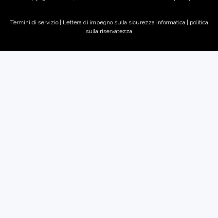
Termini di servizio
|
Lettera di impegno sulla sicurezza informatica |
politica
sulla riservatezza