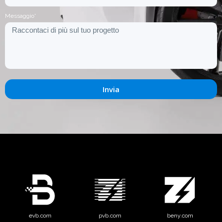
Messaggio*
Invia
evb.com
pvb.com
beny.com