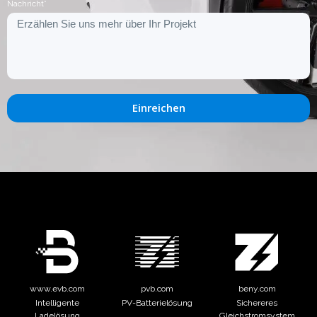
Nachricht*
Einreichen
www.evb.com
pvb.com
beny.com
Intelligente
PV-Batterielösung
Sichereres
Ladelösung
Gleichstromsystem