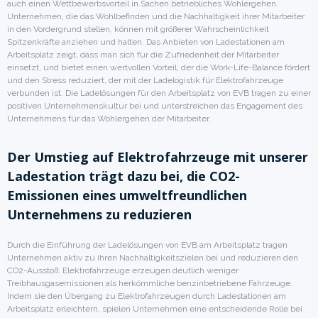
auch einen Wettbewerbsvorteil in Sachen betriebliches Wohlergehen.
Unternehmen, die das Wohlbefinden und die Nachhaltigkeit ihrer Mitarbeiter
in den Vordergrund stellen, können mit größerer Wahrscheinlichkeit
Spitzenkräfte anziehen und halten. Das Anbieten von Ladestationen am
Arbeitsplatz zeigt, dass man sich für die Zufriedenheit der Mitarbeiter
einsetzt, und bietet einen wertvollen Vorteil, der die Work-Life-Balance fördert
und den Stress reduziert, der mit der Ladelogistik für Elektrofahrzeuge
verbunden ist. Die Ladelösungen für den Arbeitsplatz von EVB tragen zu einer
positiven Unternehmenskultur bei und unterstreichen das Engagement des
Unternehmens für das Wohlergehen der Mitarbeiter.
Der Umstieg auf Elektrofahrzeuge mit unserer
Ladestation trägt dazu bei, die CO2-
Emissionen eines umweltfreundlichen
Unternehmens zu reduzieren
Durch die Einführung der Ladelösungen von EVB am Arbeitsplatz tragen
Unternehmen aktiv zu ihren Nachhaltigkeitszielen bei und reduzieren den
CO2-Ausstoß. Elektrofahrzeuge erzeugen deutlich weniger
Treibhausgasemissionen als herkömmliche benzinbetriebene Fahrzeuge.
Indem sie den Übergang zu Elektrofahrzeugen durch Ladestationen am
Arbeitsplatz erleichtern, spielen Unternehmen eine entscheidende Rolle bei