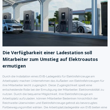
Die Verfügbarkeit einer Ladestation soll
Mitarbeiter zum Umstieg auf Elektroautos
ermutigen
Durch die Installation eines EVB-Ladegeräts für Elektrofahrzeuge am
Arbeitsplatz machen Unternehmen das Aufladen von Elektrofahrzeugen für
ihre Mitarbeiter leicht zugänglich. Diese Zugänglichkeit spielt eine
entscheidende Rolle bei der Ermutigung der Mitarbeiter, Elektromobilität zu
nutzen. Durch die bequeme Möglichkeit, ihre Elektrofahrzeuge am
Arbeitsplatz aufzuladen, können Mitarbeiter Bedenken hinsichtlich der
Reichweite überwinden und Elektrofahrzeuge getrost als bevorzugtes
Fortbewegungsmittel wählen. Die Arbeitsplatzladegeräte von EVB bieten eine