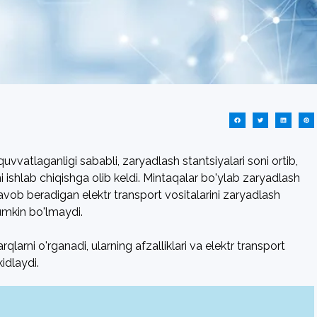
quvvatlaganligi sababli, zaryadlash stantsiyalari soni ortib,
ni ishlab chiqishga olib keldi. Mintaqalar bo'ylab zaryadlash
avob beradigan elektr transport vositalarini zaryadlash
mumkin bo'lmaydi.
arni o'rganadi, ularning afzalliklari va elektr transport
kidlaydi.