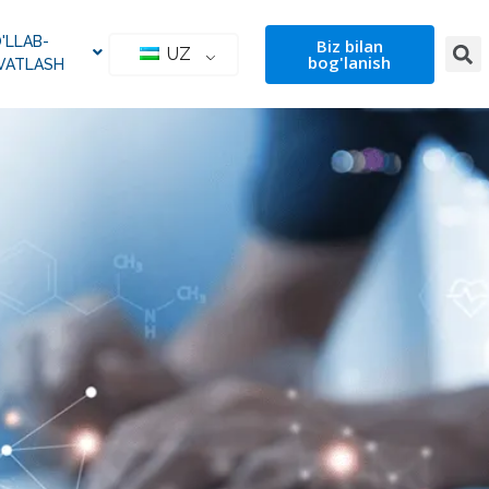
'LLAB-
Biz bilan
UZ
bog'lanish
VATLASH