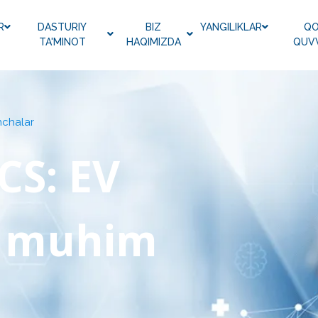
R
DASTURIY
BIZ
YANGILIKLAR
QO
TA'MINOT
HAQIMIZDA
QUV
nchalar
CS: EV
n muhim