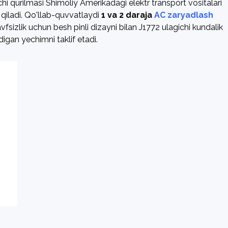
 qurilmasi Shimoliy Amerikadagi elektr transport vositalari
 qiladi. Qo'llab-quvvatlaydi
1 va 2 daraja
AC zaryadlash
vfsizlik uchun besh pinli dizayni bilan J1772 ulagichi kundalik
igan yechimni taklif etadi.