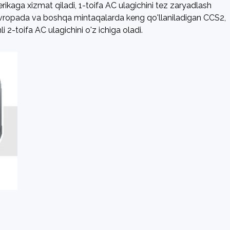
rikaga xizmat qiladi, 1-toifa AC ulagichini tez zaryadlash
. Evropada va boshqa mintaqalarda keng qo'llaniladigan CCS2,
 2-toifa AC ulagichini o'z ichiga oladi.