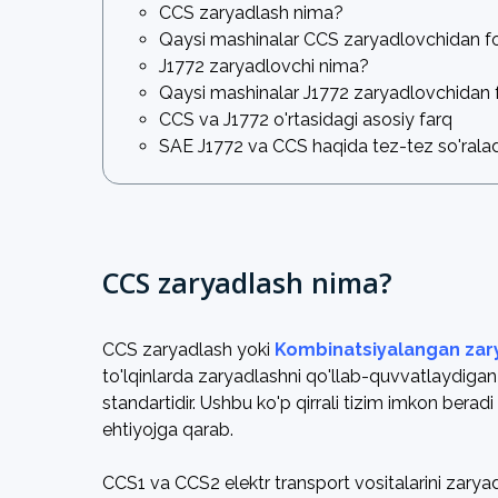
CCS zaryadlash nima?
Qaysi mashinalar CCS zaryadlovchidan f
J1772 zaryadlovchi nima?
Qaysi mashinalar J1772 zaryadlovchidan
CCS va J1772 o'rtasidagi asosiy farq
SAE J1772 va CCS haqida tez-tez so'ralad
CCS zaryadlash nima?
CCS zaryadlash yoki
Kombinatsiyalangan zary
to'lqinlarda zaryadlashni qo'llab-quvvatlaydigan
standartidir. Ushbu ko'p qirrali tizim imkon beradi
ehtiyojga qarab.
CCS1 va CCS2 elektr transport vositalarini zaryad