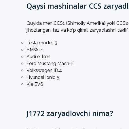
Qaysi mashinalar CCS zaryad
Quyida men CCS1 (Shimoliy Amerika) yoki CCS2 (
jihozlangan, tez va ko'p qirrali zaryadlashni takli
Tesla modeli 3
BMW i4
Audi e-tron
Ford Mustang Mach-E
Volkswagen ID.4
Hyundai Ioniq 5
Kia EV6
J1772 zaryadlovchi nima?