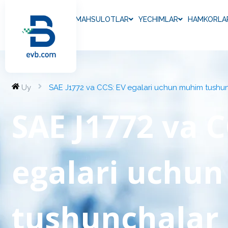
MAHSULOTLAR
YECHIMLAR
HAMKORLA
Uy
SAE J1772 va CCS: EV egalari uchun muhim tushu
SAE J1772 va C
egalari uchu
tushunchalar