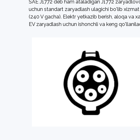
SAE J1772 deb ham ataladigan J1772 zaryadlovchi
uchun standart zaryadlash ulagichi bo'lib xizmat
(240 V gacha). Elektr yetkazib berish, aloqa va xa
EV zaryadlash uchun ishonchli va keng qo'llanilad