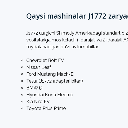
Qaysi mashinalar J1772 zarya
J1772 ulagichi Shimoliy Amerikadagi standart o'z
vositalariga mos keladi. 1-darajali va 2-darajali
foydalanadigan ba'zi avtomobillar:
Chevrolet Bolt EV
Nissan Leaf
Ford Mustang Mach-E
Tesla (J1772 adapteri bilan)
BMW i3
Hyundai Kona Electric
Kia Niro EV
Toyota Prius Prime