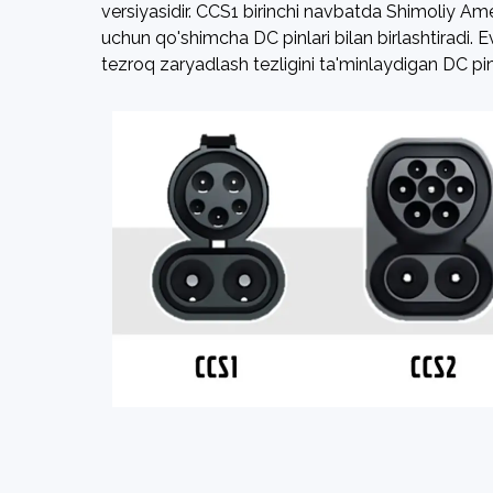
versiyasidir. CCS1 birinchi navbatda Shimoliy Ame
uchun qo'shimcha DC pinlari bilan birlashtiradi
tezroq zaryadlash tezligini ta'minlaydigan DC pinli