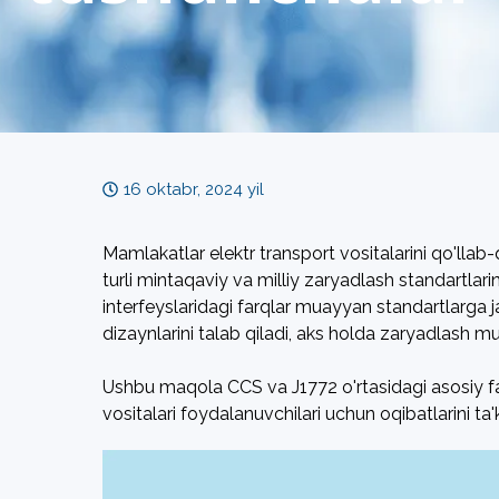
16 oktabr, 2024 yil
Mamlakatlar elektr transport vositalarini qo'llab-
turli mintaqaviy va milliy zaryadlash standartlari
interfeyslaridagi farqlar muayyan standartlarga j
dizaynlarini talab qiladi, aks holda zaryadlash 
Ushbu maqola CCS va J1772 o'rtasidagi asosiy farql
vositalari foydalanuvchilari uchun oqibatlarini ta'